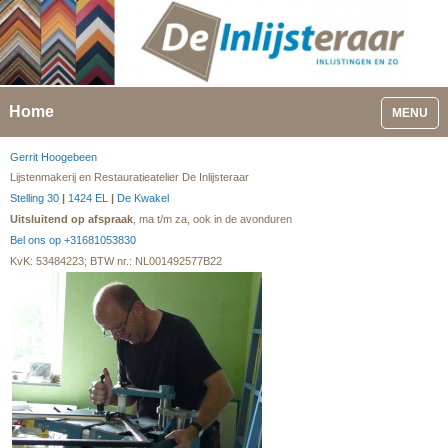
Home
MENU
Gerrit Hoogebeen
Lijstenmakerij en Restauratieatelier De Inlijsteraar
Stelling 30
|
1424 EL
|
De Kwakel
Uitsluitend op afspraak
, ma t/m za, ook in de avonduren
Bel ons op +31681053830
KvK: 53484223; BTW nr.: NL001492577B22