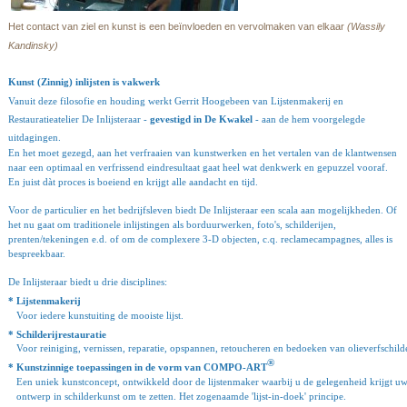
Het contact van ziel en kunst is een
be
ï
nvloeden en vervolmaken van elkaar
(Wassily
Kandinsky)
Kunst (Zinnig) inlijsten is vakwerk
Vanuit deze filosofie en houding werkt Gerrit Hoogebeen van Lijstenmakerij en
Restauratieatelier De Inlijsteraar -
gevestigd in
De Kwakel
- aan de hem voorgelegde
uitdagingen.
En het moet gezegd, aan het verfraaien van kunstwerken en het vertalen van de klantwensen
naar een optimaal en verfrissend eindresultaat gaat heel wat denkwerk en gepuzzel vooraf.
En juist dàt proces is boeiend en krijgt alle aandacht en tijd.
Voor de particulier en het bedrijfsleven biedt De Inlijsteraar een scala aan mogelijkheden. Of
het nu gaat om traditionele inlijstingen
als borduurwerken, foto's, schilderijen,
prenten/tekeningen e.d. of om de complexere 3-D objecten, c.q. reclamecampagnes, alles is
bespreekbaar.
De Inlijsteraar biedt u drie disciplines:
* Lijstenmakerij
   Voor iedere kunstuiting de mooiste lijst
.
* Schilderijrestauratie
   Voor reiniging, vernissen, reparatie, opspannen, retoucheren en bedoeken van olieverfschilde
®
* Kunstzinnige toepassingen in de vorm van COMPO-ART
   Een uniek kunstconcept, ontwikkeld door de lijstenmaker waarbij u de gelegenheid krijgt uw
   ontwerp in schilderkunst om
 te zetten. Het zogenaamde 'lijst-in-doek' principe.